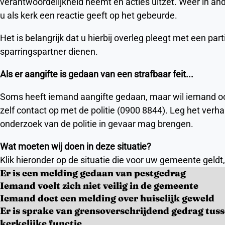
verantwoordelijkheid neemt en acties uitzet. Weer in ander
u als kerk een reactie geeft op het gebeurde.
Het is belangrijk dat u hierbij overleg pleegt met een pa
sparringspartner dienen.
Als er aangifte is gedaan van een strafbaar feit...
Soms heeft iemand aangifte gedaan, maar wil iemand ook
zelf contact op met de politie (0900 8844). Leg het verhaa
onderzoek van de politie in gevaar mag brengen.
Wat moeten wij doen in deze situatie?
Klik hieronder op de situatie die voor uw gemeente geldt
Er is een melding gedaan van pestgedrag
Iemand voelt zich niet veilig in de gemeente
Iemand doet een melding over huiselijk geweld
Er is sprake van grensoverschrijdend gedrag tu
kerkelijke functie