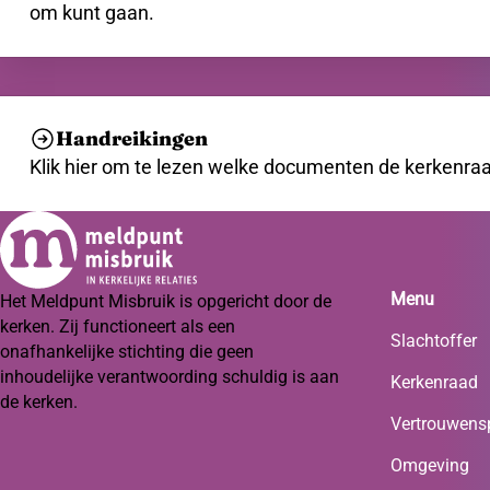
om kunt gaan.
Handreikingen
Klik hier om te lezen welke documenten de kerkenraad
Menu
Het Meldpunt Misbruik is opgericht door de
kerken. Zij functioneert als een
Slachtoffer
onafhankelijke stichting die geen
inhoudelijke verantwoording schuldig is aan
Kerkenraad
de kerken.
Vertrouwens
Omgeving