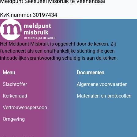
Meldpunt Seksueel Misbruik te Veenendaal
KvK nummer 30197434
Het Meldpunt Misbruik is opgericht door de kerken. Zij
functioneert als een onafhankelijke stichting die geen
inhoudelijke verantwoording schuldig is aan de kerken.
Menu
Documenten
Slachtoffer
Algemene voorwaarden
Kerkenraad
Materialen en protocollen
Vertrouwenspersoon
Omgeving