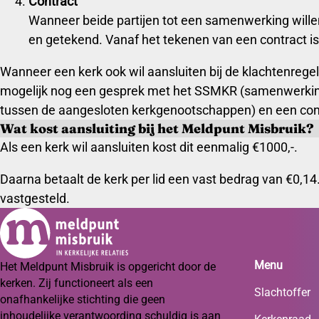
Contract
Wanneer beide partijen tot een samenwerking wille
en getekend. Vanaf het tekenen van een contract i
Wanneer een kerk ook wil aansluiten bij de klachtenregel
mogelijk nog een gesprek met het SSMKR (samenwerking 
tussen de aangesloten kerkgenootschappen) en een cont
Wat kost aansluiting bij het Meldpunt Misbruik?
Als een kerk wil aansluiten kost dit eenmalig €1000,-.
Daarna betaalt de kerk per lid een vast bedrag van €0,14. 
vastgesteld.
Menu
Het Meldpunt Misbruik is opgericht door de
kerken. Zij functioneert als een
Slachtoffer
onafhankelijke stichting die geen
inhoudelijke verantwoording schuldig is aan