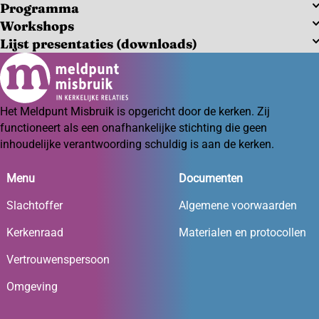
Programma
Workshops
Lijst presentaties (downloads)
Het Meldpunt Misbruik is opgericht door de kerken. Zij
functioneert als een onafhankelijke stichting die geen
inhoudelijke verantwoording schuldig is aan de kerken.
Menu
Documenten
Slachtoffer
Algemene voorwaarden
Kerkenraad
Materialen en protocollen
Vertrouwenspersoon
Omgeving