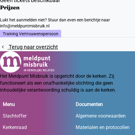
Geen tickets beschikbaar
Prijzen
Lukt het aanmelden niet? Stuur dan even een berichtje naar
info@meldpuntmisbruik.nl
Training Vertrouwenspersoon
Terug naar overzicht
Het Meldpunt Misbruik is opgericht door de kerken. Zij
functioneert als een onafhankelijke stichting die geen
inhoudelijke verantwoording schuldig is aan de kerken.
Menu
Documenten
Slachtoffer
Algemene voorwaarden
Kerkenraad
Materialen en protocollen