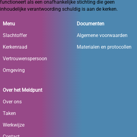
functioneert als een onafhankelijke stichting die geen
inhoudelijke verantwoording schuldig is aan de kerken.
Menu
Documenten
Slachtoffer
Algemene voorwaarden
Kerkenraad
Materialen en protocollen
Vertrouwenspersoon
Omgeving
Over het Meldpunt
Over ons
Taken
Werkwijze
Contact