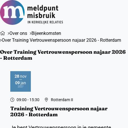
Ope
Zoeken
men
Over ons
Bijeenkomsten
Over Training Vertrouwenspersoon najaar 2026 - Rotterdam
Over Training Vertrouwenspersoon najaar 2026
- Rotterdam
28
nov
09
jan
2026
2027
09:00
- 15:30
Rotterdam II
Training Vertrouwenspersoon najaar
2026 - Rotterdam
Je bent Vertrouwenspersoon in je gemeente