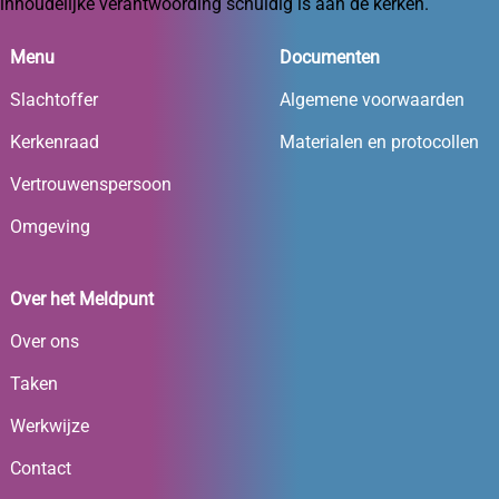
inhoudelijke verantwoording schuldig is aan de kerken.
Menu
Documenten
Slachtoffer
Algemene voorwaarden
Kerkenraad
Materialen en protocollen
Vertrouwenspersoon
Omgeving
Over het Meldpunt
Over ons
Taken
Werkwijze
Contact