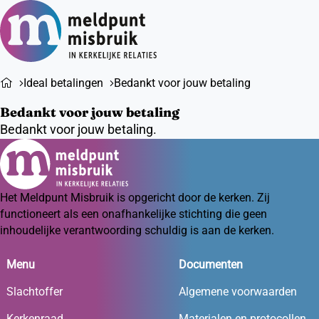
Ope
Zoeken
men
Ideal betalingen
Bedankt voor jouw betaling
Bedankt voor jouw betaling
Bedankt voor jouw betaling.
Het Meldpunt Misbruik is opgericht door de kerken. Zij
functioneert als een onafhankelijke stichting die geen
inhoudelijke verantwoording schuldig is aan de kerken.
Menu
Documenten
Slachtoffer
Algemene voorwaarden
Kerkenraad
Materialen en protocollen