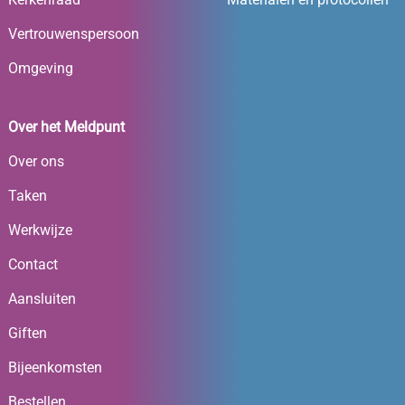
Vertrouwenspersoon
Omgeving
Over het Meldpunt
Over ons
Taken
Werkwijze
Contact
Aansluiten
Giften
Bijeenkomsten
Bestellen